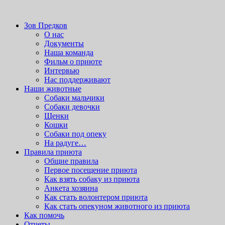
Бесплатные
темы wordpress
можно скачать здесь.
приют для бездомных животных
Зов Предков
Зов Предков
О нас
Документы
Наша команда
Фильм о приюте
Интервью
Нас поддерживают
Наши животные
Cобаки мальчики
Cобаки девочки
Щенки
Кошки
Собаки под опеку
На радуге…
Правила приюта
Общие правила
Первое посещение приюта
Как взять собаку из приюта
Анкета хозяина
Как стать волонтером приюта
Как стать опекуном животного из приюта
Как помочь
Отчеты