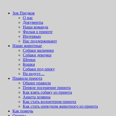
Вордпресс шаблоны можно скачать здесь:
http://wordpress-
zone.ru/wordpress-themes-and-templates
приют для бездомных животных
Зов Предков
Зов Предков
О нас
Документы
Наша команда
Фильм о приюте
Интервью
Нас поддерживают
Наши животные
Cобаки мальчики
Cобаки девочки
Щенки
Кошки
Собаки под опеку
На радуге…
Правила приюта
Общие правила
Первое посещение приюта
Как взять собаку из приюта
Анкета хозяина
Как стать волонтером приюта
Как стать опекуном животного из приюта
Как помочь
Отчеты