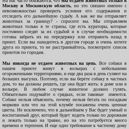
На нас часто обижаются, что
мы отдаем животных только в
Москву и Московскую область
, но это связано именно с
невозможностью проверить условия его содержания и
отследить его дальнейшую судьбу. А как же вы отправляет
животных за границу? - спросите вы. Мы отправляем
животных только в те страны, где есть кураторы, которые
постоянно следят за их судьбой и в случае необходимости
готовы забрать их на передержку или отправить назад в
приют. Если вы находитесь в другом городе и очень хотите
друга из приюта, то не расстраивайтесь, посмотрите список
приютов по городам.
Мы никогда не отдаем животных на цепь
. Все собаки в
нашем приюте живут в вольерах с небольшими
огороженными территориями, и еще два раза в день гуляют на
больших выгулах. Поэтому, если вы берете собаку в частных
дом, то вы должны решить, где она будет жить: в доме или в
вольере. В любом случае животное должно гулять.
Обязательно подумайте о грядках, если таковые имеются.
Собаке нельзя объяснить, почему нельзя бегать по посадкам
моркови или что на этой клумбе посажены очень ценные
цветы. Не исключено, что в дальнейшем у Вас будет умный и
воспитанный друг, который будет ходить только по дорожкам
и лежать только на травке, но на это потребуется много
времени и терпения. И еще одно требование к частному дому