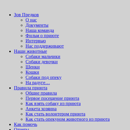
Здесь можно скачать
wordpress шаблоны бесплатно.
После
скачивания устанавливать через админку.
приют для бездомных животных
Зов Предков
Зов Предков
О нас
Документы
Наша команда
Фильм о приюте
Интервью
Нас поддерживают
Наши животные
Cобаки мальчики
Cобаки девочки
Щенки
Кошки
Собаки под опеку
На радуге…
Правила приюта
Общие правила
Первое посещение приюта
Как взять собаку из приюта
Анкета хозяина
Как стать волонтером приюта
Как стать опекуном животного из приюта
Как помочь
Отчеты