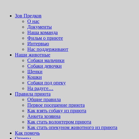
Здесь можно скачать
wordpress шаблоны бесплатно.
После
скачивания устанавливать через админку.
приют для бездомных животных
Зов Предков
Зов Предков
О нас
Документы
Наша команда
Фильм о приюте
Интервью
Нас поддерживают
Наши животные
Cобаки мальчики
Cобаки девочки
Щенки
Кошки
Собаки под опеку
На радуге…
Правила приюта
Общие правила
Первое посещение приюта
Как взять собаку из приюта
Анкета хозяина
Как стать волонтером приюта
Как стать опекуном животного из приюта
Как помочь
Отчеты