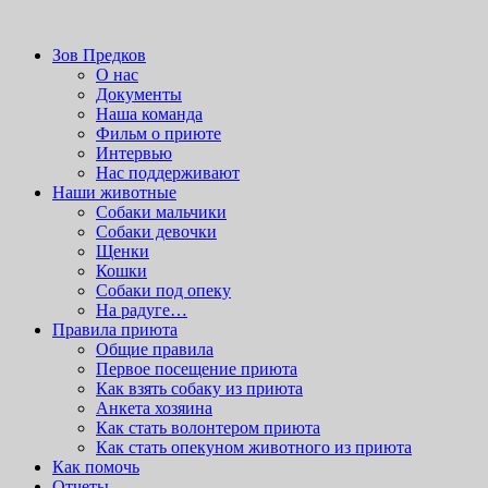
Здесь можно скачать
wordpress шаблоны бесплатно.
После
скачивания устанавливать через админку.
приют для бездомных животных
Зов Предков
Зов Предков
О нас
Документы
Наша команда
Фильм о приюте
Интервью
Нас поддерживают
Наши животные
Cобаки мальчики
Cобаки девочки
Щенки
Кошки
Собаки под опеку
На радуге…
Правила приюта
Общие правила
Первое посещение приюта
Как взять собаку из приюта
Анкета хозяина
Как стать волонтером приюта
Как стать опекуном животного из приюта
Как помочь
Отчеты