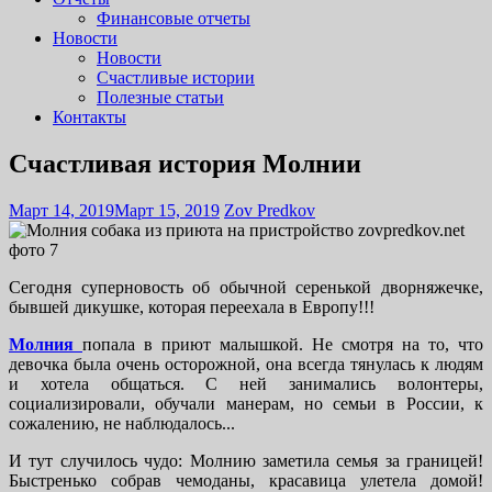
Финансовые отчеты
Новости
Новости
Счастливые истории
Полезные статьи
Контакты
Счастливая история Молнии
Март 14, 2019
Март 15, 2019
Zov Predkov
Сегодня суперновость об обычной серенькой дворняжечке,
бывшей дикушке, которая переехала в Европу!!!
Молния
попала в приют малышкой. Не смотря на то, что
девочка была очень осторожной, она всегда тянулась к людям
и хотела общаться. С ней занимались волонтеры,
социализировали, обучали манерам, но семьи в России, к
сожалению, не наблюдалось...
И тут случилось чудо: Молнию заметила семья за границей!
Быстренько собрав чемоданы, красавица улетела домой!