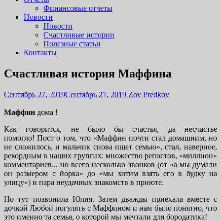
Финансовые отчеты
Новости
Новости
Счастливые истории
Полезные статьи
Контакты
Счастливая история Маффина
Сентябрь 27, 2019
Сентябрь 27, 2019
Zov Predkov
Маффин
дома !
Как говорится, не было бы счастья, да несчастье
помогло! Пост о том, что «Маффин почти стал домашним, но
не сложилось, и мальчик снова ищет семью», стал, наверное,
рекордным в наших группах: множество репостов, «миллион»
комментариев... но всего несколько звонков (от «а мы думали
он размером с йорка» до «мы хотим взять его в будку на
улицу») и пара неудачных знакомств в приюте.
Но тут позвонила Юлия. Затем дважды приехала вместе с
дочкой Любой погулять с Маффином и нам было понятно, что
это именно та семья, о которой мы мечтали для бородатика!