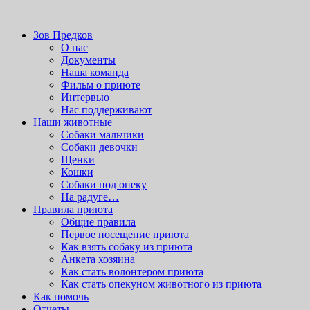
На сайте wordpress-zone.ru вы можете скачать
wordpress
шаблоны
и другие расширения.
приют для бездомных животных
Зов Предков
Зов Предков
О нас
Документы
Наша команда
Фильм о приюте
Интервью
Нас поддерживают
Наши животные
Cобаки мальчики
Cобаки девочки
Щенки
Кошки
Собаки под опеку
На радуге…
Правила приюта
Общие правила
Первое посещение приюта
Как взять собаку из приюта
Анкета хозяина
Как стать волонтером приюта
Как стать опекуном животного из приюта
Как помочь
Отчеты