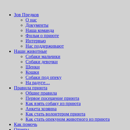
На сайте wordpress-zone.ru вы можете скачать
wordpress шабло
приют для бездомных животных
Зов Предков
Зов Предков
О нас
Документы
Наша команда
Фильм о приюте
Интервью
Нас поддерживают
Наши животные
Cобаки мальчики
Cобаки девочки
Щенки
Кошки
Собаки под опеку
На радуге…
Правила приюта
Общие правила
Первое посещение приюта
Как взять собаку из приюта
Анкета хозяина
Как стать волонтером приюта
Как стать опекуном животного из приюта
Как помочь
Отчеты