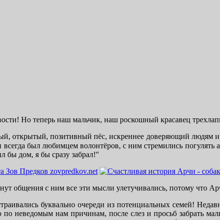
овости! Но теперь наш мальчик, наш роскошный красавец трехла
рый, открытый, позитивный пёс, искреннее доверяющий людям и р
всегда был любимцем волонтёров, с ним стремились погулять а
л бы дом, я бы сразу забрал!"
инут общения с ним все эти мысли улетучивались, потому что Ар
траивались буквально очереди из потенциальных семей! Недавно
о по неведомым нам причинам, после слез и просьб забрать маль