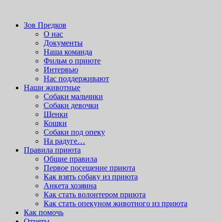
Бесплатные
темы wordpress
можно скачать здесь.
приют для бездомных животных
Зов Предков
Зов Предков
О нас
Документы
Наша команда
Фильм о приюте
Интервью
Нас поддерживают
Наши животные
Cобаки мальчики
Cобаки девочки
Щенки
Кошки
Собаки под опеку
На радуге…
Правила приюта
Общие правила
Первое посещение приюта
Как взять собаку из приюта
Анкета хозяина
Как стать волонтером приюта
Как стать опекуном животного из приюта
Как помочь
Отчеты