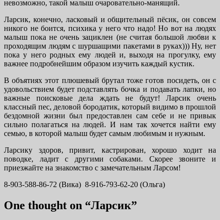
невозможно, такой малыш очаровательно-манящий.
Ларсик, конечно, ласковый и общительный пёсик, он совсем
никого не боится, психика у него что надо! Но вот на людях
малыш пока не очень зациклен (не считая большой любви к
проходящим людям с шуршащими пакетами в руках))) Ну, нет
пока у него родных ему людей и, выходя на прогулку, ему
важнее подробнейшим образом изучить каждый кустик.
В объятиях этот плюшевый брутал тоже готов посидеть, он с
удовольствием будет подставлять бочка и подавать лапки, но
важные поисковые дела ждать не будут! Ларсик очень
классный пес, деловой бородатик, который видимо в прошлой
бездомной жизни был предоставлен сам себе и не привык
сильно полагаться на людей. И нам так хочется найти ему
семью, в которой малыш будет самым любимым и нужным.
Ларсику здоров, привит, кастрирован, хорошо ходит на
поводке, ладит с другими собаками. Скорее звоните и
приезжайте на знакомство с замечательным Ларсом!
8-903-588-86-72 (Вика) 8-916-793-62-20 (Ольга)
One thought on “Ларсик”