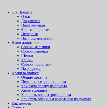
Вордпресс шаблоны можно скачать здесь:
http://wordpress-
zone.ru/wordpress-themes-and-templates
приют для бездомных животных
Зов Предков
Зов Предков
О нас
Документы
Наша команда
Фильм о приюте
Интервью
Нас поддерживают
Наши животные
Cобаки мальчики
Cобаки девочки
Щенки
Кошки
Собаки под опеку
На радуге…
Правила приюта
Общие правила
Первое посещение приюта
Как взять собаку из приюта
Анкета хозяина
Как стать волонтером приюта
Как стать опекуном животного из приюта
Как помочь
Отчеты