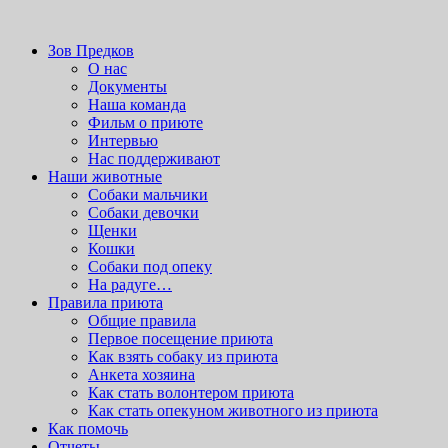
Вордпресс шаблоны можно скачать здесь:
http://wordpress-
zone.ru/wordpress-themes-and-templates
приют для бездомных животных
Зов Предков
Зов Предков
О нас
Документы
Наша команда
Фильм о приюте
Интервью
Нас поддерживают
Наши животные
Cобаки мальчики
Cобаки девочки
Щенки
Кошки
Собаки под опеку
На радуге…
Правила приюта
Общие правила
Первое посещение приюта
Как взять собаку из приюта
Анкета хозяина
Как стать волонтером приюта
Как стать опекуном животного из приюта
Как помочь
Отчеты