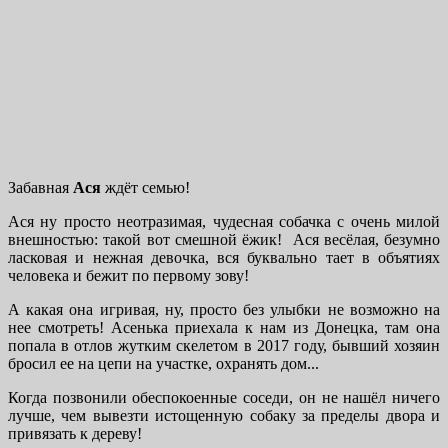
Забавная
Ася
ждёт семью!
Ася ну просто неотразимая, чудесная собачка с очень милой
внешностью: такой вот смешной ёжик! Ася весёлая, безумно
ласковая и нежная девочка, вся буквально тает в объятиях
человека и бежит по первому зову!
А какая она игривая, ну, просто без улыбки не возможно на
нее смотреть! Асенька приехала к нам из Донецка, там она
попала в отлов жутким скелетом в 2017 году, бывший хозяин
бросил ее на цепи на участке, охранять дом...
Когда позвонили обеспокоенные соседи, он не нашёл ничего
лучше, чем вывезти истощенную собаку за пределы двора и
привязать к дереву!