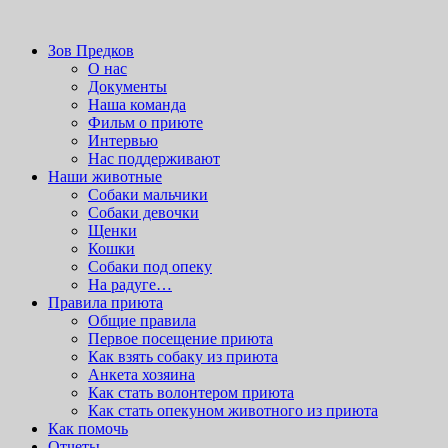
Вордпресс шаблоны можно скачать здесь:
http://wordpress-
zone.ru/wordpress-themes-and-templates
приют для бездомных животных
Зов Предков
Зов Предков
О нас
Документы
Наша команда
Фильм о приюте
Интервью
Нас поддерживают
Наши животные
Cобаки мальчики
Cобаки девочки
Щенки
Кошки
Собаки под опеку
На радуге…
Правила приюта
Общие правила
Первое посещение приюта
Как взять собаку из приюта
Анкета хозяина
Как стать волонтером приюта
Как стать опекуном животного из приюта
Как помочь
Отчеты