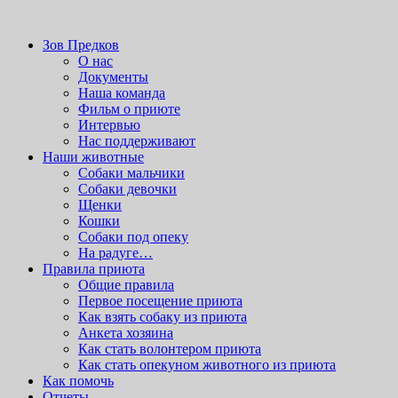
Шаблоны и
темы вордпресс
на wordpress-zone.ru
приют для бездомных животных
Зов Предков
Зов Предков
О нас
Документы
Наша команда
Фильм о приюте
Интервью
Нас поддерживают
Наши животные
Cобаки мальчики
Cобаки девочки
Щенки
Кошки
Собаки под опеку
На радуге…
Правила приюта
Общие правила
Первое посещение приюта
Как взять собаку из приюта
Анкета хозяина
Как стать волонтером приюта
Как стать опекуном животного из приюта
Как помочь
Отчеты