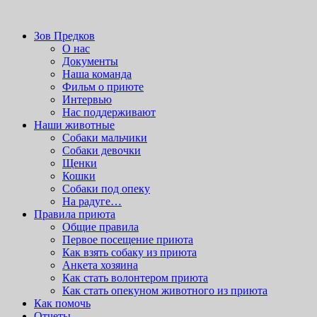
Вордпресс шаблоны можно скачать здесь:
http://wordpress-
zone.ru/wordpress-themes-and-templates
приют для бездомных животных
Зов Предков
Зов Предков
О нас
Документы
Наша команда
Фильм о приюте
Интервью
Нас поддерживают
Наши животные
Cобаки мальчики
Cобаки девочки
Щенки
Кошки
Собаки под опеку
На радуге…
Правила приюта
Общие правила
Первое посещение приюта
Как взять собаку из приюта
Анкета хозяина
Как стать волонтером приюта
Как стать опекуном животного из приюта
Как помочь
Отчеты