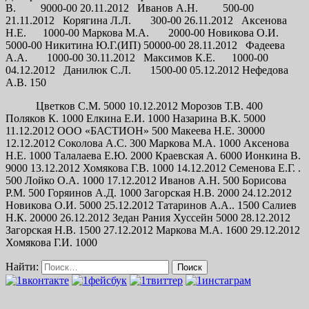
В. 9000-00 20.11.2012 Иванов А.Н. 500-00
21.11.2012 Корягина Л.Л. 300-00 26.11.2012 Аксенова
Н.Е. 1000-00 Маркова М.А. 2000-00 Новикова О.И.
5000-00 Никитина Ю.Г.(ИП) 50000-00 28.11.2012 Фадеева
А.А. 1000-00 30.11.2012 Максимов К.Е. 1000-00
04.12.2012 Данилюк С.Л. 1500-00 05.12.2012 Нефедова
А.В. 150
Цветков С.М. 5000 10.12.2012 Морозов Т.В. 400
Поляков К. 1000 Елкина Е.И. 1000 Назарина В.К. 5000
11.12.2012 ООО «БАСТИОН» 500 Макеева Н.Е. 30000
12.12.2012 Соколова А.С. 300 Маркова М.А. 1000 Аксенова
Н.Е. 1000 Талалаева Е.Ю. 2000 Краевская А. 6000 Ионкина В.
9000 13.12.2012 Хомякова Г.В. 1000 14.12.2012 Семенова Е.Г. .
500 Лойко О.А. 1000 17.12.2012 Иванов А.Н. 500 Борисова
Р.М. 500 Горяинов А.Д. 1000 Загорская Н.В. 2000 24.12.2012
Новикова О.И. 5000 25.12.2012 Татаринов А.А.. 1500 Салиев
Н.К. 20000 26.12.2012 Зедан Рания Хуссейн 5000 28.12.2012
Загорская Н.В. 1500 27.12.2012 Маркова М.А. 1600 29.12.2012
Хомякова Г.И. 1000
Найти: