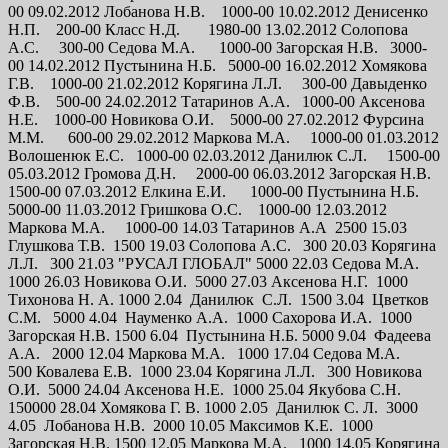
00 09.02.2012 Лобанова Н.В. 1000-00 10.02.2012 Денисенко
Н.П. 200-00 Класс Н.Д. 1980-00 13.02.2012 Солопова
А.С. 300-00 Седова М.А. 1000-00 Загорская Н.В. 3000-
00 14.02.2012 Пустынина Н.Б. 5000-00 16.02.2012 Хомякова
Г.В. 1000-00 21.02.2012 Корягина Л.Л. 300-00 Давыденко
Ф.В. 500-00 24.02.2012 Татаринов А.А. 1000-00 Аксенова
Н.Е. 1000-00 Новикова О.И. 5000-00 27.02.2012 Фурсина
М.М. 600-00 29.02.2012 Маркова М.А. 1000-00 01.03.2012
Волошенюк Е.С. 1000-00 02.03.2012 Данилюк С.Л. 1500-00
05.03.2012 Громова Д.Н. 2000-00 06.03.2012 Загорская Н.В.
1500-00 07.03.2012 Елкина Е.И. 1000-00 Пустынина Н.Б.
5000-00 11.03.2012 Гришкова О.С. 1000-00 12.03.2012
Маркова М.А. 1000-00 14.03 Татаринов А.А 2500 15.03
Глушкова Т.В. 1500 19.03 Солопова А.С. 300 20.03 Корягина
Л.Л. 300 21.03 "РУСАЛ ГЛОБАЛ" 5000 22.03 Седова М.А.
1000 26.03 Новикова О.И. 5000 27.03 Аксенова Н.Г. 1000
Тихонова Н. А. 1000 2.04 Данилюк С.Л. 1500 3.04 Цветков
С.М. 5000 4.04 Науменко А.А. 1000 Сахорова И.А. 1000
Загорская Н.В. 1500 6.04 Пустынина Н.Б. 5000 9.04 Фадеева
А.А. 2000 12.04 Маркова М.А. 1000 17.04 Седова М.А.
500 Ковалева Е.В. 1000 23.04 Корягина Л.Л. 300 Новикова
О.И. 5000 24.04 Аксенова Н.Е. 1000 25.04 Якубова С.Н.
150000 28.04 Хомякова Г. В. 1000 2.05 Данилюк С. Л. 3000
4.05 Лобанова Н.В. 2000 10.05 Максимов К.Е. 1000
Загорская Н.В. 1500 12.05 Маркова М.А. 1000 14.05 Корягина