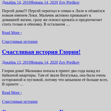
Декабрь 14, 2019
Январь 14, 2020
Zov Predkov
Персей дома!!! Персей переехал в семью к Лиле и обзавёлся
новым именем Локи. Мальчик активно привыкает к
домашней жизни, сразу же освоил кровать и предпочитает
спать только в обнимку. В остальном …
Read More ›
Счастливые истории
Счастливая история Глории!
Декабрь 13, 2019
Январь 14, 2020
Zov Predkov
Глория дома! Малышка попала в приют два года назад из
бабкиной квартиры. Там её звали Визгулька, она была очень
осторожной и пугливой, потому что шпыняли её больше всех.
В приюте …
Read More ›
Счастливые истории