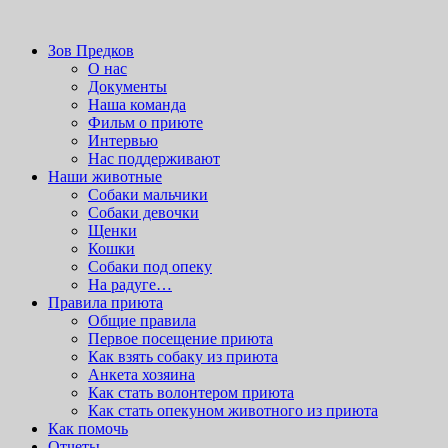
Бесплатные
темы wordpress
можно скачать здесь.
приют для бездомных животных
Зов Предков
Зов Предков
О нас
Документы
Наша команда
Фильм о приюте
Интервью
Нас поддерживают
Наши животные
Cобаки мальчики
Cобаки девочки
Щенки
Кошки
Собаки под опеку
На радуге…
Правила приюта
Общие правила
Первое посещение приюта
Как взять собаку из приюта
Анкета хозяина
Как стать волонтером приюта
Как стать опекуном животного из приюта
Как помочь
Отчеты