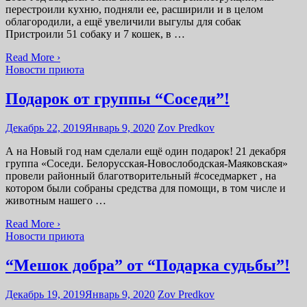
перестроили кухню, подняли ее, расширили и в целом
облагородили, а ещё увеличили выгулы для собак
Пристроили 51 собаку и 7 кошек, в …
Read More ›
Новости приюта
Подарок от группы “Соседи”!
Декабрь 22, 2019
Январь 9, 2020
Zov Predkov
А на Новый год нам сделали ещё один подарок! 21 декабря
группа «Соседи. Белорусская-Новослободская-Маяковская»
провели районный благотворительный #соседмаркет , на
котором были собраны средства для помощи, в том числе и
животным нашего …
Read More ›
Новости приюта
“Мешок добра” от “Подарка судьбы”!
Декабрь 19, 2019
Январь 9, 2020
Zov Predkov