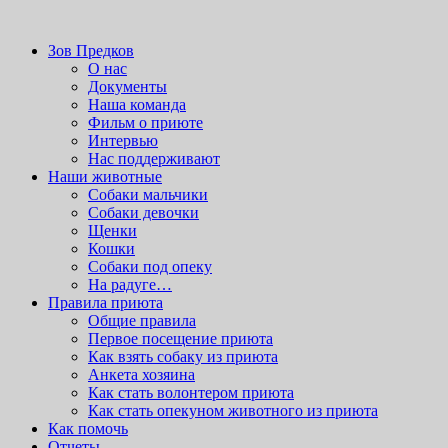
Вордпресс шаблоны можно скачать здесь:
http://wordpress-
zone.ru/wordpress-themes-and-templates
приют для бездомных животных
Зов Предков
Зов Предков
О нас
Документы
Наша команда
Фильм о приюте
Интервью
Нас поддерживают
Наши животные
Cобаки мальчики
Cобаки девочки
Щенки
Кошки
Собаки под опеку
На радуге…
Правила приюта
Общие правила
Первое посещение приюта
Как взять собаку из приюта
Анкета хозяина
Как стать волонтером приюта
Как стать опекуном животного из приюта
Как помочь
Отчеты