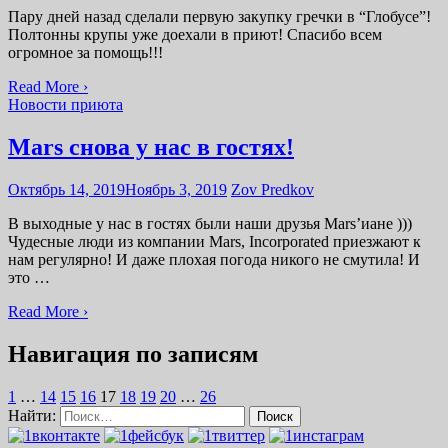
Пару дней назад сделали первую закупку гречки в “Глобусе”!
Полтонны крупы уже доехали в приют! Спасибо всем
огромное за помощь!!!
Read More ›
Новости приюта
Mars снова у нас в гостях!
Октябрь 14, 2019
Ноябрь 3, 2019
Zov Predkov
В выходные у нас в гостях были наши друзья Mars’иане )))
Чудесные люди из компании Mars, Incorporated приезжают к
нам регулярно! И даже плохая погода никого не смутила! И
это …
Read More ›
Навигация по записям
1
…
14
15
16
17
18
19
20
…
26
Найти: